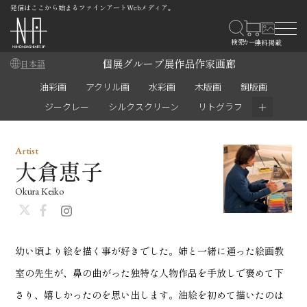
発信はここから始まるファインアートWebメディア。
個展
グループ展
作品
作家
画廊
日本語
油彩画
アクリル画
水彩画
木版画
銅版画
＋
ジークレー
シルクスクリーン
リトグラフ
Artist
大倉恵子
Okura Keiko
幼い頃より絵を描く事が好きでした。姉と一緒に通った絵画教
室の先生が、鼻の曲がった独特な人物作品を手放しで褒めて下
さり、嬉しかったのを思い出します。油絵を初めて描いたのは