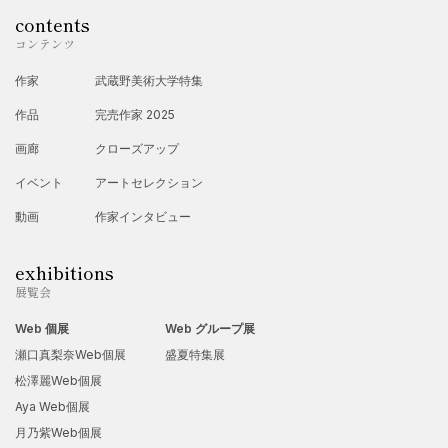
contents
コンテンツ
作家
武蔵野美術大学特集
作品
完売作家 2025
画廊
クローズアップ
イベント
アートセレクション
動画
作家インタビュー
exhibitions
展覧会
Web 個展
Web グループ展
瀬口真梨奈Web個展
盛夏特集展
松澤麗Web個展
Aya Web個展
月乃紫Web個展