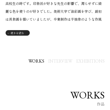
高校生の時です。印象派が好きな先生の影響で、濁らせずに綺
麗な色を使うのが好きでした。美術大学で油彩画を学び、最初
は具象画を描いていましたが、卒業制作は半抽象のような作風
になりました。卒業後は絵を描く事から遠ざかっていました
続きを読む
が、絵を描きたいという思いはいつもありました。数年前より
デッサンを学び直し、昨年からアクリル画を描き初めました。
心の色を写し込んだ、心象風景を描いていきたいです。
WORKS
INTERVIEW
EXHIBITIONS
【略歴】
1959年
・神奈川県生まれ
1979年
WORKS
・武蔵野美術短期大学美術科 入学
作品
1983年