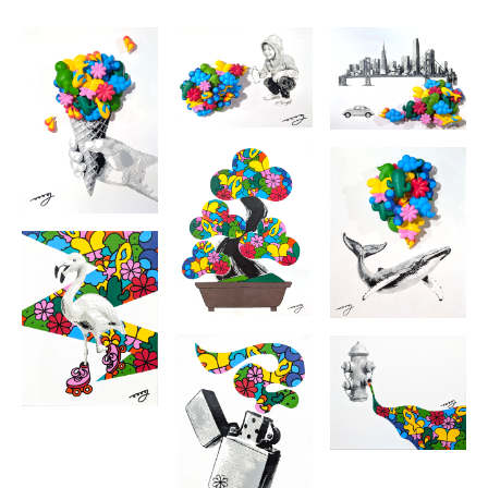
ACE Fall Members Exhibition ACT ONE!
(2023)
State Theatre Center for the Arts
453 Northampton St, Easton, PA 18042
ACE Fall Members Exhibition ACT TWO!
(2023)
State Theatre Center for the Arts
453 Northampton St, Easton, PA 18042
Eleven20 at Five10
(2024)
The Baum School of Art
510 Linden St, Allentown, PA 18101
Born In The JPN
(2024)
Naruki Art Dojo
184 Noll St, Brooklyn, NY 11237
Moy Art Solo Exhibition
(2024)