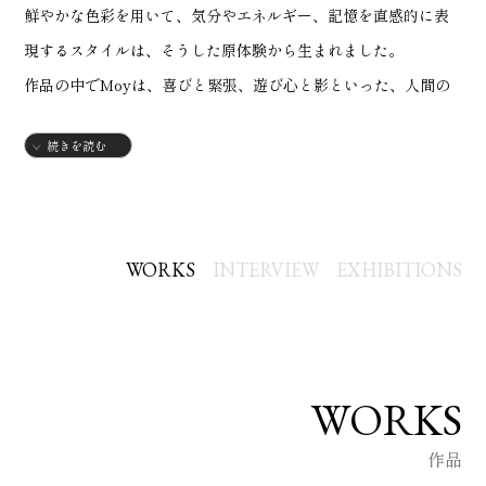
鮮やかな色彩を用いて、気分やエネルギー、記憶を直感的に表
現するスタイルは、そうした原体験から生まれました。
作品の中でMoyは、喜びと緊張、遊び心と影といった、人間の
感情が持つ二面性をテーマに、アクリル絵具やスプレーによる
続きを読む
鮮烈な色彩と、ステンシルによる強いコントラストを重ね合わ
せています。
東北芸術工科大学で学士号を取得後、ニューヨーク州ロックラ
ンド・カウンティで学びを深め、両校において視覚芸術分野で
WORKS
INTERVIEW
EXHIBITIONS
複数の賞を受賞しました。
現在は、展示や企業とのコラボレーションを通じて、「見る」
ことよりも「感じる」ことを大切にした独自のビジュアル・ラ
ンゲージを発信し続けています。
WORKS
Exhibition
作品