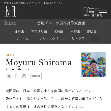
発信はここから始まるファインアートWebメディア。
個展
グループ展
作品
作家
画廊
日本語
油彩画
アクリル画
水彩画
木版画
銅版画
＋
ジークレー
シルクスクリーン
リトグラフ
Artist
Moyuru Shiroma
Moyuru Shiroma
城間萌は、日本・沖縄の小さな南国の島で育ちました。
強い日差し、鮮やかな自然、そして静かな感情の奥行きが共存
するこの環境は、彼の感性の原点となっています。