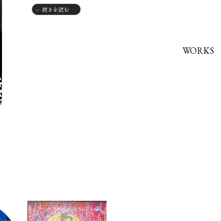
続きを読む
1984年 日本グラフィック展審査員賞
1986年 ザ·チョイス 入選
2003年 ART BOX大賞展 入選
WORKS
2015年 Hrart Art in TOKYO2015 入選
2023年 第11回 躍動する現代作家展 入選
2024年 Ｇold展 入選
2004年 個展 (Lunar Blue )原宿K…Sギャラリー
2012年 個展) (青と黒のM) 銀座Art Gallery 石
2017年 個展 (32時間の時計) 弘重ギャラリー
2018年 個展 (タロットカード展) 弘重ギャラリー
2020年 個展 (グループ展) Art Space 88
2024年 二人展 (Art Ballance M&M) 弘重ギャラリー