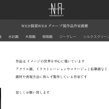
WEB個展
WEB グループ展
作品
作家
画廊
画
水彩画
木版画
銅版画
ジークレー
シルクスクリー
作品は イメージの世界を中心に描いています
アクリル画、イラストレーションやコラージュと鉛筆画など
画材や表現方法に拘らず製作している作家です
宜しくお願い致します