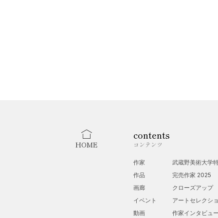
contents
HOME
コンテンツ
作家
武蔵野美術大学
作品
完売作家 2025
画廊
クローズアップ
イベント
アートセレクシ
動画
作家インタビュ