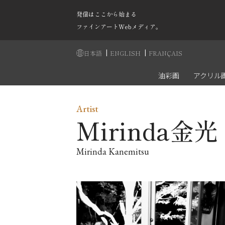
発信はここから始まる
ファインアートWebメディア。
|
|
日本語
ENGLISH
FRANÇAIS
油彩画
アクリル
Artist
Mirinda金光
Mirinda Kanemitsu