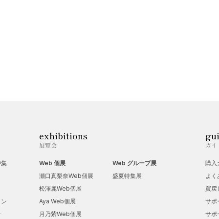
exhibitions
gu
展覧会
ガイ
特集
Web 個展
Web グループ展
購入
瀬口真梨奈Web個展
盛夏特集展
よく
松澤麗Web個展
買戻
ョン
Aya Web個展
サポ
ー
月乃紫Web個展
サポ