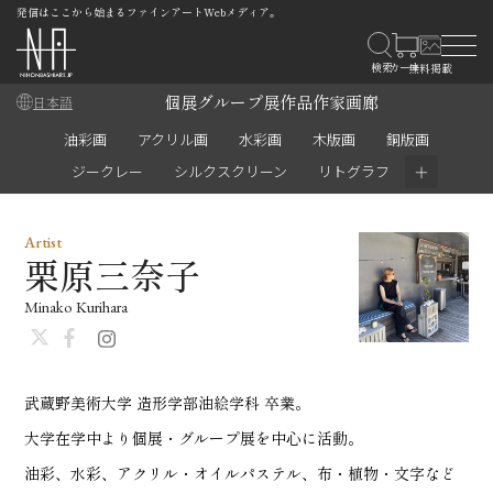
発信はここから始まるファインアートWebメディア。
個展
グループ展
作品
作家
画廊
日本語
油彩画
アクリル画
水彩画
木版画
銅版画
＋
ジークレー
シルクスクリーン
リトグラフ
Artist
栗原三奈子
Minako Kurihara
武蔵野美術大学 造形学部油絵学科 卒業。
大学在学中より個展・グループ展を中心に活動。
油彩、水彩、アクリル・オイルパステル、布・植物・文字など