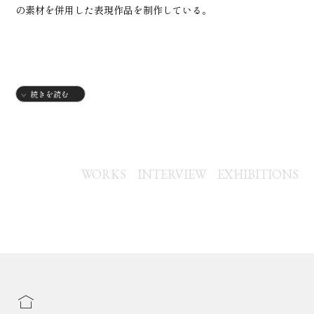
の素材を併用した表現作品を制作している。
続きを読む
アーティスト／臨床美術士
油彩、アクリル、水彩、オイルパステル、布、植物、文字等の
表現作品を制作、大学在学中より個展・グループ展を中心に活
WORKS
INTERVIEW
EXHIBITIONS
動
【independent tokyo2021】出展