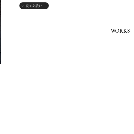
続きを読む
正筆会理事・仮名師範・硬筆師範・実用師範・硬筆書写技能
WORKS