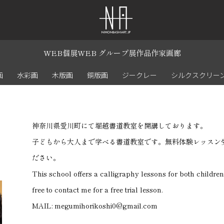
WEB個展
WEB グループ展
作品
作家
画廊
画
水彩画
木版画
銅版画
ジークレー
シルクスクリー
神奈川県愛川町にて堀越書道教室を開講しております。
子どもから大人まで学べる書道教室です。
無料体験レッスン
ださい。
This school offers a calligraphy lessons for both children a
free to contact me for a free trial lesson.
MAIL: megumihorikoshi0@gmail.com