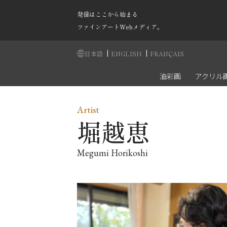
発信はここから始まる
ファインアートWebメディア。
|
|
日本語
ENGLISH
FRANÇAIS
油彩画
アクリル
Artist
堀越恵
Megumi Horikoshi