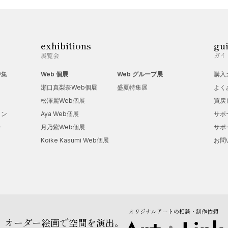
exhibitions
gu
展覧会
ガイ
特集
Web 個展
Web グループ展
購入
瀬口真梨奈Web個展
盛夏特集展
よく
松澤麗Web個展
買戻
ョン
Aya Web個展
サポ
ー
月乃紫Web個展
サポ
Koike Kasumi Web個展
お問
オリジナルアートの相談・制作依頼
オーダー絵画で空間を演出。