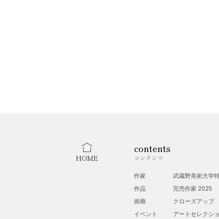
contents
HOME
コンテンツ
作家
武蔵野美術大学
作品
完売作家 2025
画廊
クローズアップ
イベント
アートセレクシ