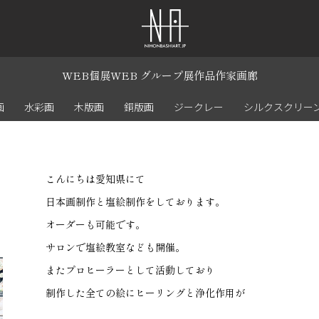
WEB個展
WEB グループ展
作品
作家
画廊
画
水彩画
木版画
銅版画
ジークレー
シルクスクリー
こんにちは愛知県にて
日本画制作と塩絵制作をしております。
オーダーも可能です。
サロンで塩絵教室なども開催。
またプロヒーラーとして活動しており
制作した全ての絵にヒーリングと浄化作用が
ございます。