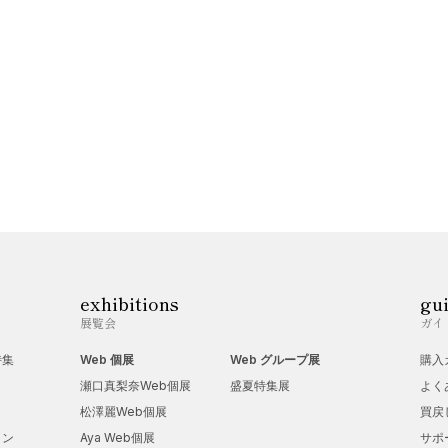
exhibitions
gu
展覧会
ガイ
特集
Web 個展
Web グループ展
購入
瀬口真梨奈Web個展
盛夏特集展
よく
松澤麗Web個展
買戻
ョン
Aya Web個展
サポ