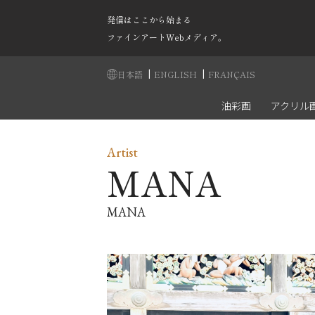
発信はここから始まる
ファインアートWebメディア。
|
|
日本語
ENGLISH
FRANÇAIS
油彩画
アクリル
Artist
MANA
MANA