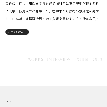
業後に上京し、川端画学校を経て1931年に東京美術学校油絵科
に入学、藤島武二に師事した。在学中から独特の感受性を発揮
し、1934年には国画会展への初入選を果たす。その後は教員と
して北海道や山口県で教鞭をとるが、1942年に出征。終戦時に
続きを読む
は満州にいて、日本軍降伏の後、シベリアに抑留。極寒の地で
過酷な体験を重ね、1947年に帰国した。
抑留からの生還後、郷里の女学校での教員を務めながら制作を
再開。自然や家族の風景、自身の抑留体験をテーマにした作品
WORKS
INTERVIEW
EXHIBITIONS
を多数発表し、戦後美術に独自の位置を築いた。1960年代以降
は専業画家となり、代表作「シベリア・シリーズ」を中心に各
地で個展を開催。1969年には日本芸術大賞を受賞した。1974年
3月8日、肺ガンのため62歳で死去。没後も多くの展覧会で作品
が紹介され、1991年には長門市三隅に香月泰男美術館が開館。
特に「シベリア・シリーズ」は平和と人間の尊厳を訴える戦後