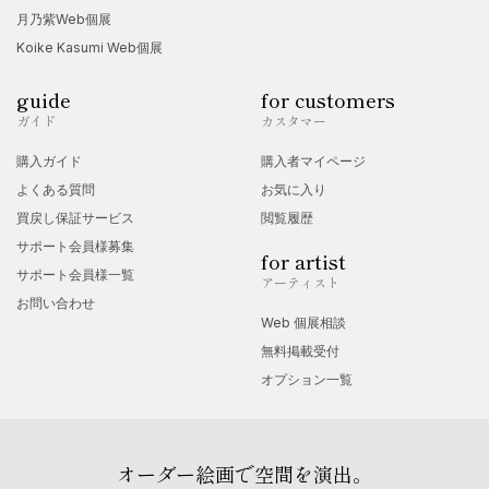
的な人間への問いかけが込められている。
月乃紫Web個展
Koike Kasumi Web個展
●年表
guide
for customers
1911 山口県大津郡三隅村に生まれる
ガイド
カスタマー
1929 川端画学校に学ぶため上京
購入ガイド
購入者マイページ
1931 東京美術学校油絵科入学、藤島武二に師事
よくある質問
お気に入り
買戻し保証サービス
閲覧履歴
1934 国画会展で初入選
サポート会員様募集
for artist
1936 卒業、北海道・山口県で教員生活
サポート会員様一覧
アーティスト
1939 「兎」が文展特選を受賞
お問い合わせ
Web 個展相談
1942 召集され満州へ従軍
無料掲載受付
1945 満州敗戦、ソ連軍捕虜となる（シベリア抑留）
オプション一覧
1947 帰国、山口県の女学校に赴任
1948 山口県立豊浦高等女学校（現・下関西高）赴任
1960 教員を辞し、画業に専念
オーダー絵画で空間を演出。