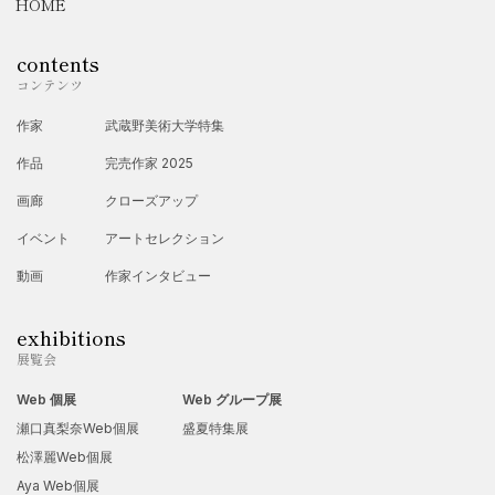
HOME
美術の金字塔として評価されている。
contents
コンテンツ
●作風の特徴と代表作
香月泰男の画風は、戦前の具象表現から始まり、シベリア抑留
作家
武蔵野美術大学特集
体験以後は暗色の重厚な色面構成と無駄のないフォルムを特徴
作品
完売作家 2025
とする。特有のくすんだ土色・黒を基底に、静かながらも内に
画廊
クローズアップ
強い感情を込めている点が印象的。形や色の省略が徹底された
イベント
アートセレクション
画面には、抑圧と静寂、生命の葛藤と祈りがにじむ。題材は戦
動画
作家インタビュー
争・抑留体験を核とするが、身近な日常や家族、郷里の自然を
exhibitions
題材に取った作品も多い。
展覧会
代表作としては、全57点より成る「シベリア・シリーズ」
Web 個展
Web グループ展
（1947〜1974）が広く知られる。ほか、「兎」（1939／文展特
瀬口真梨奈Web個展
盛夏特集展
選）、「復員〈タラップ〉」、「餓」、「母子」、「久原山」
松澤麗Web個展
など。これらは、地味な色調のなかに日本的な静けさと、普遍
Aya Web個展