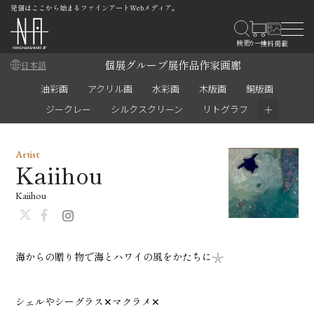
発信はここから始まるファインアートWebメディア。
個展
グループ展
作品
作家
画廊
日本語
油彩画
アクリル画
水彩画
木版画
銅版画
＋
ジークレー
シルクスクリーン
リトグラフ
Artist
Kaiihou
Kaiihou
海からの贈り物で海とハワイの風をかたちに𓇼
シェルやシーグラス‪✕‬マクラメ‪✕‬