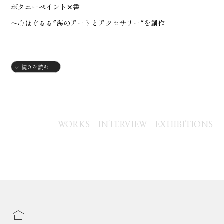
ボタニーペイント✕‬書
～心ほぐるる″海のアートとアクセサリー″を創作
あなたのハッピーのお手伝いができたら
続きを読む
幸せです♡
WORKS
INTERVIEW
EXHIBITIONS