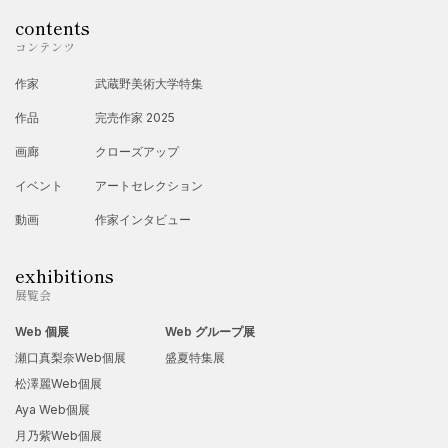
contents
コンテンツ
作家
武蔵野美術大学特集
作品
完売作家 2025
画廊
クローズアップ
イベント
アートセレクション
動画
作家インタビュー
exhibitions
展覧会
Web 個展
Web グループ展
瀬口真梨奈Web個展
盛夏特集展
松澤麗Web個展
Aya Web個展
月乃紫Web個展