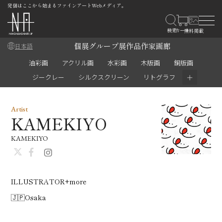
発信はここから始まるファインアートWebメディア。
個展
グループ展
作品
作家
画廊
日本語
油彩画
アクリル画
水彩画
木版画
銅版画
＋
ジークレー
シルクスクリーン
リトグラフ
Artist
KAMEKIYO
KAMEKIYO
ILLUSTRATOR+more
🇯🇵Osaka