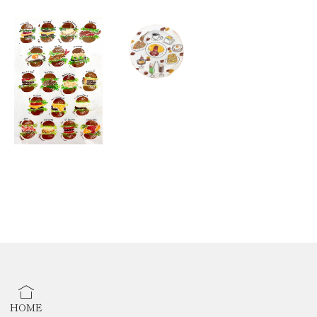
『Home Decor in McQueencoffee』
◾︎ 2026/05/18-31
『Hatori illust in StoneRiverCoffee』
〈 書籍 〉
◻︎2025/11/29発売
『CUT2025』掲載
HOME