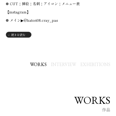
︎‪❁ CUT￤挿絵￤名刺￤アイコン￤メニュー表
【instagram】
❁ メイン▶@hatori08.cray_pas
❁⃘ 線画▶ @hatori08.illust
続きを読む
❁ココナラ▶@hatori__design_
〈 出展 〉
◾︎ 2025/12/05~21
WORKS
INTERVIEW
EXHIBITIONS
グループ展『冬の喫茶展』
◾︎ 2026/01/12
『POP UP ART vol.12』
◾︎ 2026/01/25
WORKS
『Tokyo ハンドメイド祭』
作品
◾︎ 2026/03/07.08