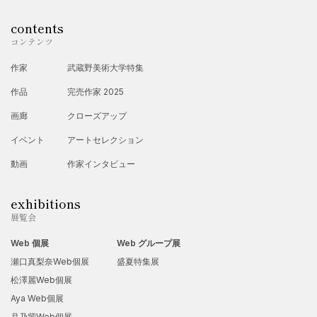
contents
コンテンツ
作家
武蔵野美術大学特集
作品
完売作家 2025
画廊
クローズアップ
イベント
アートセレクション
動画
作家インタビュー
exhibitions
展覧会
Web 個展
Web グループ展
瀬口真梨奈Web個展
盛夏特集展
松澤麗Web個展
Aya Web個展
月乃紫Web個展