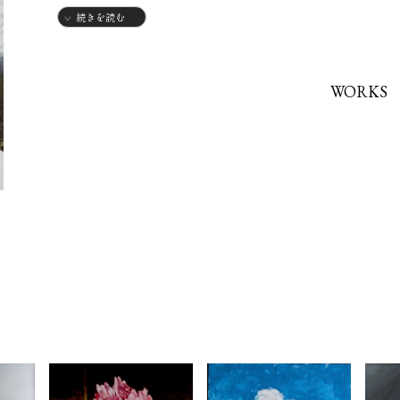
続きを読む
昭和63年 TOKYO.イラスト展 優秀性受賞
2025年 富山県展 入選
WORKS
2026年 富山県展 入選