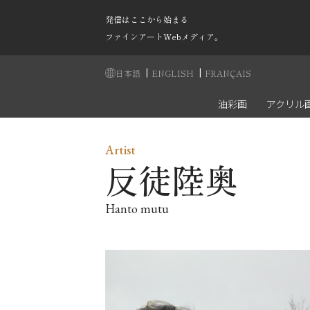
発信はここから始まる
ファインアートWebメディア。
|
|
日本語
ENGLISH
FRANÇAIS
油彩画
アクリル
Artist
反徒陸奥
Hanto mutu