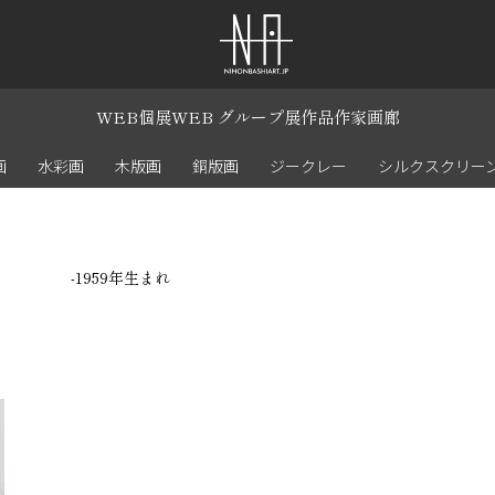
WEB個展
WEB グループ展
作品
作家
画廊
画
水彩画
木版画
銅版画
ジークレー
シルクスクリー
-1959年生まれ