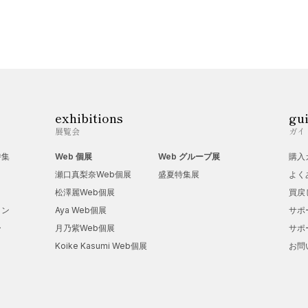
exhibitions
gu
展覧会
ガイ
特集
Web 個展
Web グループ展
購入
瀬口真梨奈Web個展
盛夏特集展
よく
松澤麗Web個展
買戻
ョン
Aya Web個展
サポ
ー
月乃紫Web個展
サポ
Koike Kasumi Web個展
お問