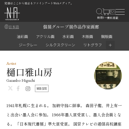
発信はここから始まるファインアートWebメディア。
個展
グループ展
作品
作家
画廊
日本語
油彩画
アクリル画
水彩画
木版画
銅版画
＋
ジークレー
シルクスクリーン
リトグラフ
Artist
樋口雅山房
Gazanbo Higuchi
1941年札幌に生まれる。 加納守拙に師事。 森田子龍、井上有一
と出会い墨人会に参加。 1966年墨人賞受賞し、墨人会会員とな
る。 「日本現代書展」準大賞受賞。 国営テレビの通信高校講座