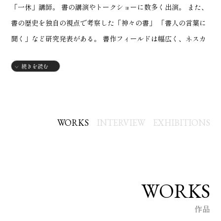
「一休」講師。 書の講演やトークショーに数多く出演。 また、
書の歴史を独自の視点で考察した「神々の書」 「書人の言葉に
聞く」など研究発表がある。 書作フィールドは幅広く、ネスカ
フェゴールドブレンドの広告文字をはじめ、山本寛斎、宇崎竜
続きを読む
童といった アーティストとのコラボレーションや書パフォーマ
ンス多数。 多くの個展開催。その作品はフィンランド大使館
や、神田日勝記念美術館等にも収蔵されている。 2024年に北海
道文化賞を受賞。2025年には文化庁より、地域文化功労者に選
WORKS
INTERVIEW
EXHIBITIONS
出されている。
1966 「墨人巡回展」墨人賞、「墨人京都店」墨人賞/京都市立
美術館（京都）年少記録で墨人会会員に推薦
WORKS
1968 「第2回日本現代書展」準大賞受賞/セントラル美術館
作品
（東京）