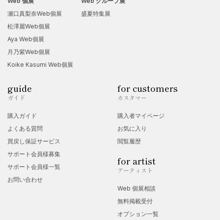
Web 個展
Web グループ展
瀬口真梨奈Web個展
盛夏特集展
松澤麗Web個展
Aya Web個展
月乃紫Web個展
Koike Kasumi Web個展
guide
for customers
ガイド
カスタマー
購入ガイド
購入者マイページ
よくある質問
お気に入り
買戻し保証サービス
閲覧履歴
サポート会員様募集
for artist
サポート会員様一覧
アーティスト
お問い合わせ
Web 個展相談
無料掲載受付
オプション一覧