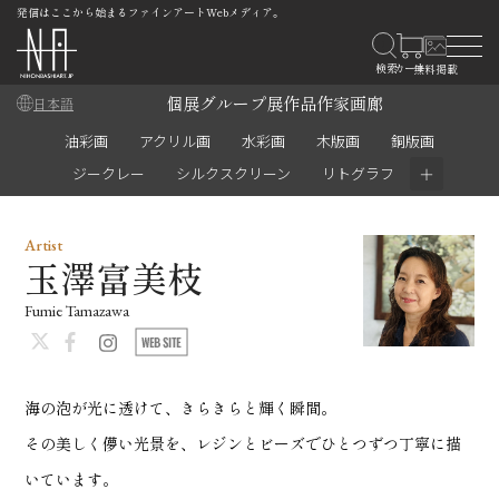
発信はここから始まるファインアートWebメディア。
個展
グループ展
作品
作家
画廊
日本語
油彩画
アクリル画
水彩画
木版画
銅版画
＋
ジークレー
シルクスクリーン
リトグラフ
Artist
玉澤富美枝
Fumie Tamazawa
海の泡が光に透けて、きらきらと輝く瞬間。
その美しく儚い光景を、レジンとビーズでひとつずつ丁寧に描
いています。