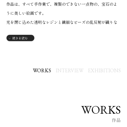
作品は、すべて手作業で、複製のできない一点物の、宝石のよ
うに美しい絵画です。
光を閉じ込めた透明なレジンと繊細なビーズの乱反射が織りな
す煌めきは、
続きを読む
商品の画像写真では捉えることが出来ない、美しさと生命感を
持っています。
お部屋に飾ると、レジンとビーズの乱反射で、空間全体が静か
な煌めきに満たされ
WORKS
INTERVIEW
EXHIBITIONS
お部屋の雰囲気を明るく華やかに演出します。
WORKS
作品
2022 美術の先生が作った作品展出品