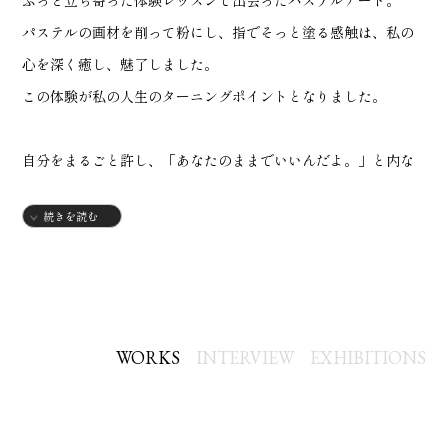
ふっと立ち寄った体験レッスンで出会ったパステルアート。
パステルの画材を削って粉にし、指でそっと塗る感触は、私の
心を深く癒し、魅了しました。
この体験が私の人生のターニングポイントとなりました。
自分をまるごと許し、「あなたのままでいいんだよ。」と内な
る声が聞こえてきました。
続きを読む
私自身が絵に救われた経験があるからこそ、アートには心を整
え、ありのままの自分に戻してくれる力があると信じていま
す。
「見る人の内側がやさしく緩む作品」を大切に作品を生み出し
ています。
WORKS
INTERVIEW
EXHIBITIONS
私の作品が、日々をそっと照らす”小さな光”のような存在とな