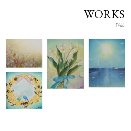
り、あなたの暮らしに穏やかな癒しが届くことを願っていま
す。
WORKS
作品
地元山口を拠点に広島・福岡・鳥取・東京で展示会を開催。
そして対面レッスン・オンラインレッスンも行い、延べ180人も
の方々に講座を提供しています。
【出身地：山口県岩国市】
2019年7月 偶然出会ったパステルアート体験教室でパステルア
ートに魅了される。
2020年12月 地元山口県岩国の「いろやギャラリー」の企画展
でオーナー賞を受賞
2021年12月 「いろやギャラリー」にて初個展
2022年5月 「IWAKUNI 9人の作家展」出展