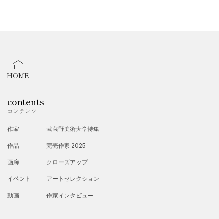
2023年4月 「IWAKUNI 10人の作家展」出展
2023年5月 「撫子展」出展
2023年10月 作品展開催（広島県大竹市）
2023年10月 二人展開催 (山口県周防大島町)
HOME
2023年11月 二人展開催 (広島県廿日市市宮島口)
2024年1月 作品展開催（福岡県みやま市）
contents
2024年12月~2025年2月 三人展開催（鳥取県鳥取市）
コンテンツ
2025年3月 三人展開催 （東京都渋谷区代官山）
作家
武蔵野美術大学特集
2025年5月 二人展開催（山口県岩国市）
作品
完売作家 2025
2025年11月 二人展開催（山口県岩国市）
画廊
クローズアップ
イベント
アートセレクション
動画
作家インタビュー