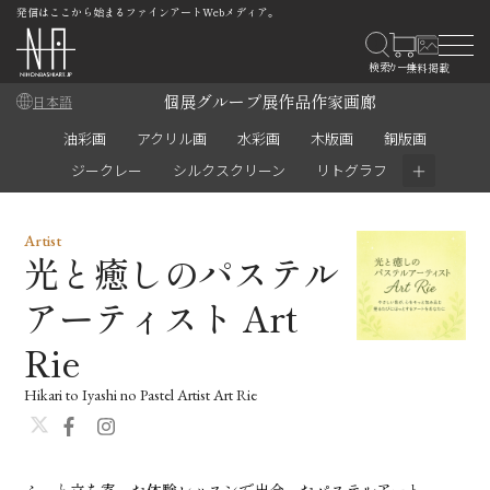
発信はここから始まるファインアートWebメディア。
個展
グループ展
作品
作家
画廊
日本語
油彩画
アクリル画
水彩画
木版画
銅版画
＋
ジークレー
シルクスクリーン
リトグラフ
Artist
光と癒しのパステル
アーティスト Art
Rie
Hikari to Iyashi no Pastel Artist Art Rie