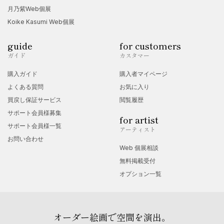
・2月 上野の森美術館「第28回日本の美術・全国選抜作家展」
月乃紫Web個展
・4月 Artistic Studio Lalala東京「家族展〜水と森・妖精との旅
Koike Kasumi Web個展
立ち〜小さな家族展」個人企画展
guide
for customers
・8月 gallery IYN「MESSAGE EXHIBITION Message展
ガイド
カスタマー
vol.5」
購入ガイド
購入者マイページ
・8月 でみカフェ「YES〜交差展〜」
よくある質問
お気に入り
買戻し保証サービス
閲覧履歴
2024
サポート会員様募集
for artist
・7月 gallery国立「Mushroom Lovers2024」
サポート会員様一覧
アーティスト
・9月 特別コラボ企画展「Challenge Collection 」
お問い合わせ
Web 個展相談
presented by MEITETSU Art Gallery✖️名古屋市「The
無料掲載受付
SCRAMBLE」イノベーション体感イベント（デジタル展示）
オプション一覧
・10月 同上企画:名古屋ナディアパーク「原画展」
・10月-12月 KYOTO STATION GALLERY「GRAND
OPENINGセレクション展示」（デジタル展示）
オーダー絵画で空間を演出。