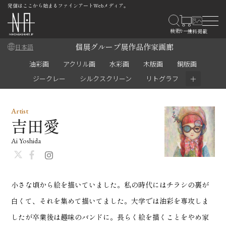
発信はここから始まるファインアートWebメディア。
個展
グループ展
作品
作家
画廊
日本語
油彩画
アクリル画
水彩画
木版画
銅版画
＋
ジークレー
シルクスクリーン
リトグラフ
Artist
吉田愛
Ai Yoshida
小さな頃から絵を描いていました。私の時代にはチラシの裏が
白くて、それを集めて描いてました。大学では油彩を専攻しま
したが卒業後は趣味のバンドに。長らく絵を描くことをやめ家