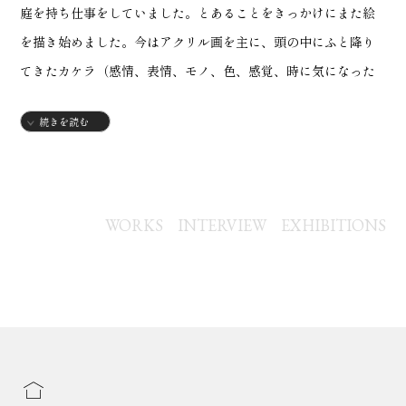
庭を持ち仕事をしていました。とあることをきっかけにまた絵
を描き始めました。今はアクリル画を主に、頭の中にふと降り
てきたカケラ（感情、表情、モノ、色、感覚、時に気になった
材料からなど）をもとに絵を描き進めています。
続きを読む
1973年
・広島生まれ
1992年
WORKS
INTERVIEW
EXHIBITIONS
・武蔵野美術大学造形学部油絵学科入学
1996年
・武蔵野美術大学造形学部油絵学科卒業
【グループ展】
2015年