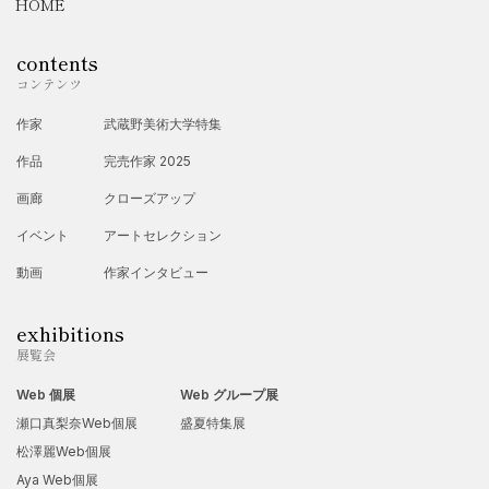
HOME
・5月 art gallery miyauchi AGM「家族展」-個人企画展
・8月 ギャラリーM「葉月展」
contents
2016年
コンテンツ
・8月 タムカイマ（広島・宮島カフェ）「家族展2・水の森へ…
作家
武蔵野美術大学特集
妖精との出会い」
作品
完売作家 2025
2021年
画廊
クローズアップ
・11月 でみカフェ（東京）家族展「水の森へ…妖精との出会い
イベント
アートセレクション
2」-個人企画展
動画
作家インタビュー
2022年
・4月 UPSTAIRS GALLERY「Arte de aco絵のある生活
exhibitions
展覧会
vol.15」
Web 個展
Web グループ展
・9月 gallery IYN（大阪）「LOVE展」
瀬口真梨奈Web個展
盛夏特集展
・12月「MY ART vol.3」神戸阪急デパート
松澤麗Web個展
2023年
Aya Web個展