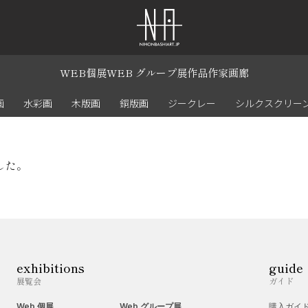
WEB個展
WEB グループ展
作品
作家
画廊
画
水彩画
木版画
銅版画
ジークレー
シルクスクリー
した。
exhibitions
guide
展覧会
ガイド
Web 個展
Web グループ展
購入ガイ