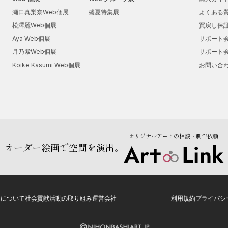
瀬口真梨奈Web個展
盛夏特集展
よくある
松澤麗Web個展
買戻し保
Aya Web個展
サポート
月乃紫Web個展
サポート
Koike Kasumi Web個展
お問い合
オリジナルアートの相談・制作依頼
オーダー絵画で空間を演出。
トについて
社会貢献活動の取り組み
運営会社
利用規約
プライバシ