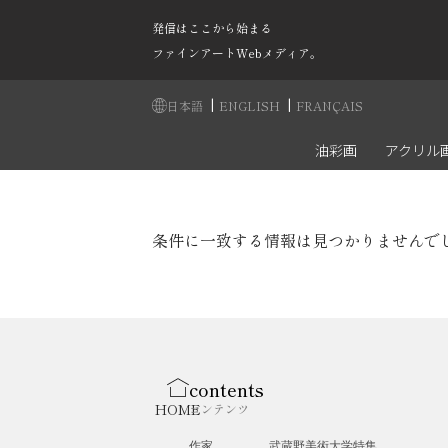
発信はここから始まる
ファインアートWebメディア。
|
|
日本語
ENGLISH
FRANÇAIS
油彩画
アクリル
条件に一致する情報は見つかりませんで
contents
HOME
コンテンツ
作家
武蔵野美術大学特集