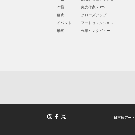
作品
完売作家 2025
画廊
クローズアップ
イベント
アートセレクション
動画
作家インタビュー
日本橋アー