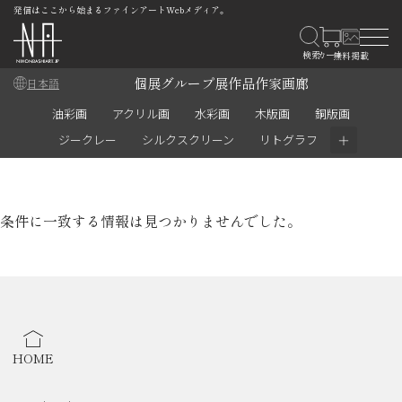
発信はここから始まるファインアートWebメディア。
個展
グループ展
作品
作家
画廊
日本語
油彩画
アクリル画
水彩画
木版画
銅版画
＋
ジークレー
シルクスクリーン
リトグラフ
条件に一致する情報は見つかりませんでした。
HOME