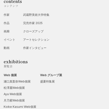
contents
コンテンツ
作家
武蔵野美術大学特集
作品
完売作家 2025
画廊
クローズアップ
イベント
アートセレクション
動画
作家インタビュー
exhibitions
展覧会
Web 個展
Web グループ展
瀬口真梨奈Web個展
盛夏特集展
松澤麗Web個展
Aya Web個展
月乃紫Web個展
Koike Kasumi Web個展