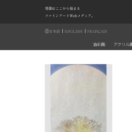
発信はここから始まる
ファインアートWebメディア。
|
|
日本語
ENGLISH
FRANÇAIS
油彩画
アクリル