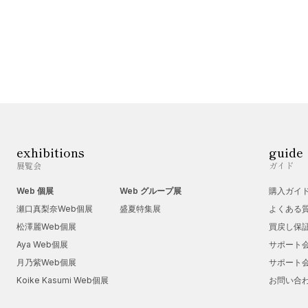
exhibitions
guide
展覧会
ガイド
Web 個展
Web グループ展
購入ガイ
瀬口真梨奈Web個展
盛夏特集展
よくある
松澤麗Web個展
買戻し保
Aya Web個展
サポート
月乃紫Web個展
サポート
Koike Kasumi Web個展
お問い合