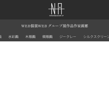
WEB個展
WEB グループ展
作品
作家
画廊
画
水彩画
木版画
銅版画
ジークレー
シルクスクリー