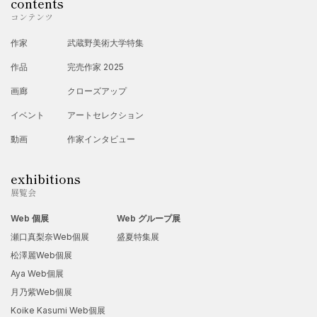
contents
コンテンツ
作家
武蔵野美術大学特集
作品
完売作家 2025
画廊
クローズアップ
イベント
アートセレクション
動画
作家インタビュー
exhibitions
展覧会
Web 個展
Web グループ展
瀬口真梨奈Web個展
盛夏特集展
松澤麗Web個展
Aya Web個展
月乃紫Web個展
Koike Kasumi Web個展