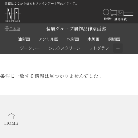
発信はここから始まるファインアートWebメディア。
個展
グループ展
作品
作家
画廊
日本語
油彩画
アクリル画
水彩画
木版画
銅版画
＋
ジークレー
シルクスクリーン
リトグラフ
条件に一致する情報は見つかりませんでした。
HOME