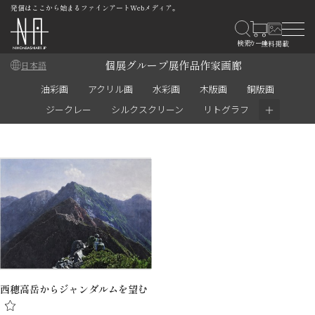
発信はここから始まるファインアートWebメディア。
個展
グループ展
作品
作家
画廊
日本語
油彩画
アクリル画
水彩画
木版画
銅版画
＋
ジークレー
シルクスクリーン
リトグラフ
西穂高岳からジャンダルムを望む