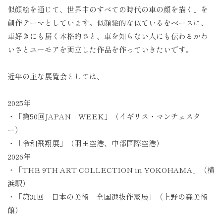
似顔絵を通じて、世界中のすべての時代の車の顔を描く」を
創作テーマとしています。
似顔絵的な似ているをベースに、
車好きにも届く本格的さと、車を知らない人にも伝わるかわ
いさとユーモアを両立した作品を作っていきたいです。
近年の主な展覧会としては、
2025
年
・「第50回
JAPAN
WEEK
」（イギリス・マンチェスタ
ー）
・「令和飛翔展」（羽田空港、中部国際空港）
2026
年
・「
THE 9TH ART COLLECTION in YOKOHAMA
」（横
浜駅）
・「第31回 日本の美術 全国選抜作家展」（上野の森美術
館）