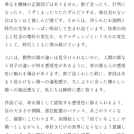
単なる機械の正面図ではありません。街で走ったり、行列に
なったり、うずくまったりたたずんだりする、毎日会わない
日はないほど親しんだ顔です。それらは、作られたお国柄と
時代の空気をいっぱい吸収して生まれ出ています。技術の向
上と社会の嗜好の変化を、モデルチェンジという大小の変化
として、時代とともに刻み続けています。
人には、動物の顔の違いは見分けられないのに、人間の顔な
ら双子の違いが判る感受性があるように、車の顔も人の感受
性に触れる場合があります。街で出くわした時に、普段はあ
まり見かけない顔への違和感や、久しぶりに会った懐かしい
顔への親近感など、私たちは瞬時に感じ取ります。
作品では、車を顔として認知する感受性に訴えられるよう、
目の大きさや間隔、部位配置のバランス、あごのラインな
ど、細部にこだわります。似顔絵として「似ていること」が
第一としながらも、車好きだけの世界にならないよう意識し