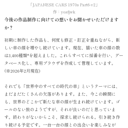
「JAPANESE CARS 1970s Part6-v2」

作：yosfjwk
今後の作品制作に向けての想いをお聞かせいただけます
か？
初期に制作した作品も、何度も修正・訂正を重ねながら、新
しい車の顔を増やし続けています。現在、描いた車の顔の数
は3,400種類*を超えました。これらすべてに採番を行い、デー
タベース化し、専用ブラウザを作成して管理しています。
(※2026年2月現在)
それでも「世界中のすべての時代の車」というテーマには、
まだまだたくさんの欠落があります。また、今この瞬間に
も、世界のどこかで新たな車の顔が生まれ続けています。ゴ
ールのない旅のようですが、それが良いのだと思っていま
す。終わりがないからこそ、探求し続けられる。引き続き作
り続ける予定です。一台一台の顔との出会いを楽しみなが