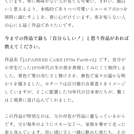
ています。車に興味がない人が見ても可愛い、きれい、面白
いと思えるよう、本格的でありつつ可愛いとユーモアの3つを
同時に満たすことを、常に心がけています。車を知らない人
の心にも届く作品でありたいです。
今までの作品で最も「自分らしい！」と思う作品があれば
教えてください。
作品名『JAPANESE CARS 1970s Part6-v2』です。自分が
小学生だった
1970
年代の冬の夜を表現してみたくて制作しま
した。青色で雪の冷たさと静けさを、黄色で家々の温かな明
かりを描きました。モチーフは白川郷の合掌造りをイメージ
していますが、そこに配置した70年代の日本車たちが、驚く
ほど風景に溶け込んでくれました。
この作品が特別なのは、父の存在が作品に重なっているから
です。父が毎年のようにスキーなどへ、家族を乗せて走った
車も含んでいます。幼い頃に父と一緒に眺めた車たち、その