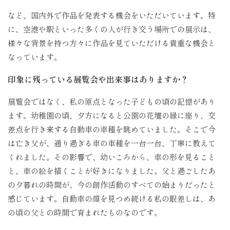
など、国内外で作品を発表する機会をいただいています。特
に、空港や駅といった多くの人が行き交う場所での展示は、
様々な背景を持つ方々に作品を見ていただける貴重な機会と
なっています。
印象に残っている展覧会や出来事はありますか？
展覧会ではなく、私の原点となった子どもの頃の記憶があり
ます。幼稚園の頃、夕方になると公園の花壇の縁に座り、交
差点を行き来する自動車の車種を眺めていました。そこで今
は亡き父が、通り過ぎる車の車種を一台一台、丁寧に教えて
くれました。その影響で、幼いころから、車の形を見ること
と、車の絵を描くことが好きになりました。父と過ごしたあ
の夕暮れの時間が、今の創作活動のすべての始まりだったと
感じています。自動車の顔を見つめ続ける私の眼差しは、あ
の頃の父との時間で育まれたものなのです。