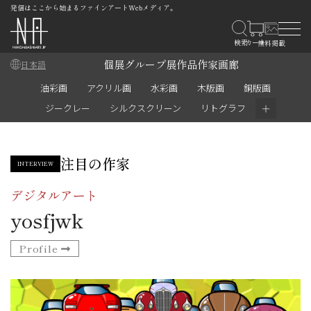
発信はここから始まるファインアートWebメディア。
個展
グループ展
作品
作家
画廊
日本語
油彩画
アクリル画
水彩画
木版画
銅版画
＋
ジークレー
シルクスクリーン
リトグラフ
注目の作家
INTERVIEW
デジタルアート
yosfjwk
Profile