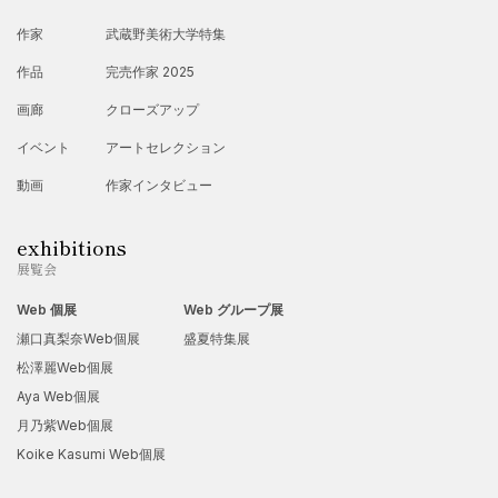
作家
武蔵野美術大学特集
作品
完売作家 2025
画廊
クローズアップ
イベント
アートセレクション
動画
作家インタビュー
exhibitions
展覧会
Web 個展
Web グループ展
瀬口真梨奈Web個展
盛夏特集展
松澤麗Web個展
Aya Web個展
月乃紫Web個展
Koike Kasumi Web個展