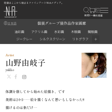
発信はここから始まるファインアートWebメディア。
個展
グループ展
作品
作家
画廊
日本語
油彩画
アクリル画
水彩画
木版画
銅版画
＋
ジークレー
シルクスクリーン
リトグラフ
Artist
山野由岐子
yukko
体調を崩してから始めた絵描き、です
美術は2か3……絵を描くなんて思いもしなかった!!
描けるのは象だけ…