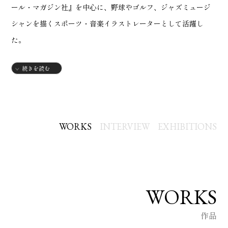
ール・マガジン社』を中心に、野球やゴルフ、ジャズミュージ
シャンを描くスポーツ・音楽イラストレーターとして活躍し
た。
その後、プラモデルのパッケージイラスト（箱絵）を手がけた
続きを読む
ことを機に「艦船イラストレーター」としての地位を確立。学
研『太平洋戦史シリーズ Vol.11 戦艦大和』や、モデルアート社
『艦船模型スペシャル』（創刊号〜No.51）の表紙・口絵を長年
担当した。
WORKS
INTERVIEW
EXHIBITIONS
その作品は、単なる精密画にとどまらない圧倒的な重厚感を放
つ。不鮮明な資料から当時の状況を論理的に導き出す「推察」
のプロセスを重視し、鉄の質感を表現するためにインクと絵具
を塗り重ねる独自の「黒の二段構え」や、描く場場所のみを露
WORKS
出させて極限まで集中力を高めるストイックな技法を駆使。ア
作品
ナログならではの緻密な考証と描写は、今なお多くのファンを