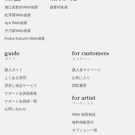
瀬口真梨奈Web個展
盛夏特集展
松澤麗Web個展
Aya Web個展
月乃紫Web個展
Koike Kasumi Web個展
guide
for customers
ガイド
カスタマー
購入ガイド
購入者マイページ
よくある質問
お気に入り
買戻し保証サービス
閲覧履歴
サポート会員様募集
for artist
サポート会員様一覧
アーティスト
お問い合わせ
Web 個展相談
無料掲載受付
オプション一覧