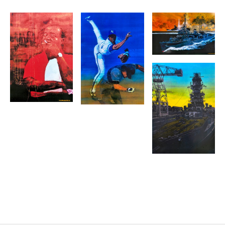
魅了し続けている。
また、音楽への造詣も深く、トランペットの腕前はプロ並みと
して知られる。その確かなリズム感と表現力は、初期のジャズ
をテーマとした作品群や、静寂の中に躍動感を秘めた艦船イラ
ストの筆致にも深く通底している。
2014年と2018年の二度の脳出血を経て、現在は第一線での制作
活動からは卒業しているが、自身の培った唯一無二の技術を後
進に伝える「技法伝授」活動やグループ展への参加を通じ、表
現者としての歩みを止めることなく活動を続けている。
1947年
：長野県木曽福島に生まれる。
1965年
：デザイン学校入学のため上京。卒業後、版下業
やデザイン事務所に勤務。
1986年
：38歳で独立。フリーイラストレーターとして始