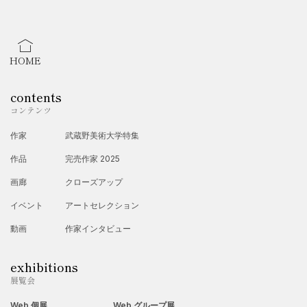
動。
主な実績
：
HOME
ベースボール・マガジン社にてスポーツイラストを
担当。
contents
コンテンツ
学研『太平洋戦史シリーズ vol.11 戦艦大和』表
作家
武蔵野美術大学特集
紙・口絵。
モデルアート社『艦船模型スペシャル』創刊号〜
作品
完売作家 2025
No.51 表紙・口絵（2004年〜）。
画廊
クローズアップ
イベント
アートセレクション
現在
：現在は後進への技法伝授やグループ展への参加を
動画
作家インタビュー
中心に活動中。
exhibitions
展覧会
Web 個展
Web グループ展