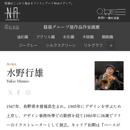
発信はここから始まるファインアートWebメディア。
個展
グループ展
作品
作家
画廊
日本語
油彩画
アクリル画
水彩画
木版画
銅版画
＋
ジークレー
シルクスクリーン
リトグラフ
Artist
水野行雄
Yukio Mizuno
1947年、長野県木曽福島生まれ。1965年にデザインを学ぶため
上京し、デザイン事務所等での勤務を経て1986年に38歳でフリ
ーのイラストレーターとして独立。キャリア初期は『ベースボ