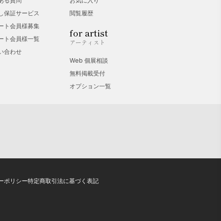
ある質問
お気に入り
し保証サービス
閲覧履歴
ート会員様募集
for artist
ーニャとファブリアーノ市で展示
ート会員様一覧
アーティスト
い合わせ
Web 個展相談
ミヤ戎橋画廊で作品展示
無料掲載受付
オプション一覧
選
ーポリシー
特定商取引法に基づく表記