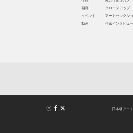
作品
完売作家 2025
画廊
クローズアップ
イベント
アートセレクシ
動画
作家インタビュ
日本橋アー