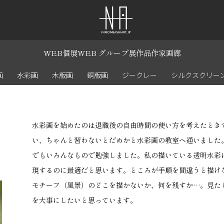
WEB個展
WEB グループ展
作品
作家
画廊
画
水彩画
木版画
銅版画
ジークレー
シルクスクリー
水彩画を始めたのは退職後の自由時間の使い方を考えたとき
い、ちゃんと習わないとだめかと水彩画の教室へ通いました
でもいろんなもので勉強しました。私の描いている透明水彩
現するのに最適だと思います。ところが手順を間違うと描け
モチーフ（風景）のどこを描かないか、何を残すか…。見た
を大事にしたいと思っています。