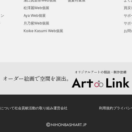
瀬口真梨奈Web個展
盛夏特集展
よく
・Fabriano in Acquarello2022 日本代表作家選出
松澤麗Web個展
買戻
2023年
ョン
Aya Web個展
サポ
・Fabriano in Acquarello 選抜作品 イタリアボロ
ー
月乃紫Web個展
サポ
・選抜作品帰国展 横浜画廊楽
Koike Kasumi Web個展
お問
・Fabriano in Acquarello2023公募展入選 大阪ナル
・Vietnam in Acquarello2024入選
2024年
・Malaysia International online Juried Art Competition 入
オリジナルアートの相談・制作依頼
オーダー絵画で空間を演出。
トについて
社会貢献活動の取り組み
運営会社
利用規約
プライバシ