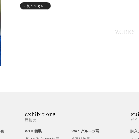
【略歴】
続きを読む
1950年
・三重県生まれ
WORKS
1970年
・同志社大学経済学部入学
1974年
・同志社大学経済学部卒業
【個展】
2016～2020年、2024年
【グループ展】
exhibitions
gu
2015～2016年
展覧会
ガイ
2018～2019年
特集
Web 個展
Web グループ展
購入
2022年