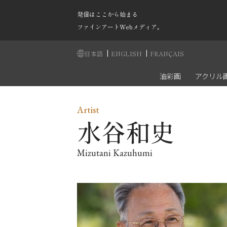
発信はここから始まる
ファインアートWebメディア。
|
|
日本語
ENGLISH
FRANÇAIS
油彩画
アクリル
Artist
水谷和史
Mizutani Kazuhumi