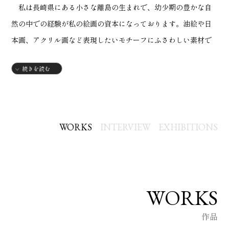
私は長崎県にある小さな離島の生まれで、幼少期の豊かな自
然の中での経験が私の絵画の資本になっております。油絵や日
本画、アクリル画など表現したいモチーフにふさわしい素材で
絵を制作しています。
続きを読む
私の絵に触れて少しでもホッとしていただけるなら、それが
現在の私の制作の大きなモチベーションになっております。
MATSUDA
WORKS
INTERVIEW
EXHIBITIONS
WORKS
作品
略歴