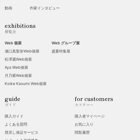
動画
作家インタビュー
exhibitions
展覧会
Web 個展
Web グループ展
瀬口真梨奈Web個展
盛夏特集展
松澤麗Web個展
Aya Web個展
月乃紫Web個展
Koike Kasumi Web個展
guide
for customers
ガイド
カスタマー
購入ガイド
購入者マイページ
よくある質問
お気に入り
買戻し保証サービス
閲覧履歴