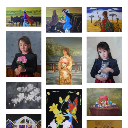
1982 長崎大学工学部卒
1982〜2013 panasonic研究開発勤務
2013〜2023 samsung日本研究所勤務
2003〜2007 武蔵野美術大学造形学部
油絵学科通信課程履修
2015〜生島浩主催
美術院COIN(コアン)所属
2017〜白日会所属
毎年度白日会東京展関西展に出展
2022日展東京展関西展に出展
毎年度美術院COIN展出展
他