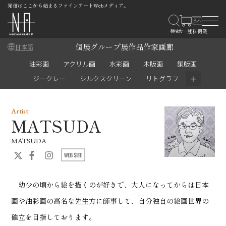
発信はここから始まるファインアートWebメディア。
個展
グループ展
作品
作家
画廊
日本語
油彩画
アクリル画
水彩画
木版画
銅版画
＋
ジークレー
シルクスクリーン
リトグラフ
Artist
MATSUDA
MATSUDA
幼少の頃から絵を描くのが好きで、大人になってからは日本
画や油彩画の高名な先生方に師事して、自分独自の絵画世界の
確立を目指しております。