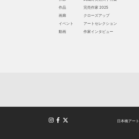
作品
完売作家 2025
画廊
クローズアップ
イベント
アートセレクション
動画
作家インタビュー
日本橋アー