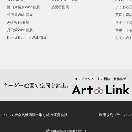
瀬口真梨奈Web個展
盛夏特集展
よくある
松澤麗Web個展
買戻し保
Aya Web個展
サポート
月乃紫Web個展
サポート
Koike Kasumi Web個展
お問い合
オリジナルアートの相談・制作依頼
オーダー絵画で空間を演出。
トについて
社会貢献活動の取り組み
運営会社
利用規約
プライバシ