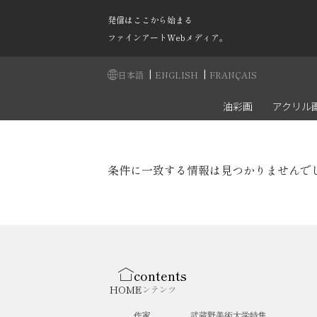
発信はここから始まる
ファインアートWebメディア。
|
|
日本語
ENGLISH
FRANÇAIS
油彩画
アクリル
条件に一致する情報は見つかりませんで
contents
HOME
コンテンツ
作家
武蔵野美術大学特集