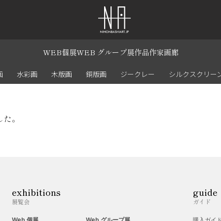
WEB個展
WEB グループ展
作品
作家
画廊
画
水彩画
木版画
銅版画
ジークレー
シルクスクリー
した。
exhibitions
guide
展覧会
ガイド
Web 個展
Web グループ展
購入ガイ