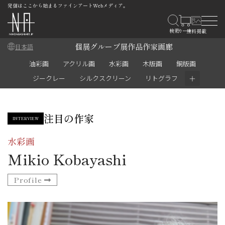
発信はここから始まるファインアートWebメディア。
個展
グループ展
作品
作家
画廊
日本語
油彩画
アクリル画
水彩画
木版画
銅版画
＋
ジークレー
シルクスクリーン
リトグラフ
注目の作家
INTERVIEW
水彩画
Mikio Kobayashi
Profile