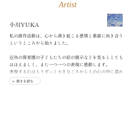
Artist
小川YUKA
私の創作活動は、心から沸き起こる感情と素直に向き合う
というところから始りました。
近所の保育園の子どもたちの絵の展示などを見るととても
ほほえましく、また一つ一つの表現に感動します。
表現する心はもうずっと小さなころから人の心の中に溢れ
ています。
続きを読む
それを、私はずっと追っています。
小さなころから、言葉にできない感情を絵や言葉にして表
現してきました。
いろんなことがあっても、いつも絵や色や言葉にすると心
が癒されます。
今は、アートが持つ癒しの力に感動しつつ、アート活動を
しています。