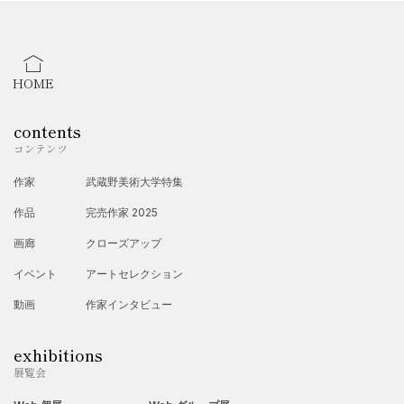
みなさまに、私の絵の世界観が伝わりますように。
活動歴ー
これまで、様々な福祉施設、教育機関、高齢者施設など
HOME
で、子どもや大人、高齢者の方々と共に、絵やオブジェな
どの創作活動を通して脳の活性化を図り、心の解放を促す
contents
取り組みを行ってきました。
コンテンツ
また、アートスタジオ「アトリエマル」では、子供たちや
作家
武蔵野美術大学特集
障害のある方々、ひきこもりを経験した若者との交流を大
作品
完売作家 2025
切にし、心穏やかに過ごせる環境の中で創作できるように
工夫しています。
画廊
クローズアップ
イベント
アートセレクション
京都芸術大学で学んだ日本画は、岩絵具や膠といった自然
素材の温かみが、現代を生きるすべての人の心に響くと思
動画
作家インタビュー
います。広島で生まれ育った平和への祈りと、滋賀の豊か
な自然に囲まれた日々の中で、伝統技法に現代的な感性を
exhibitions
込め、見る人の心に優しく寄り添い、生きる喜びを与える
展覧会
作品を生み出していきたいと願っています。