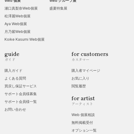
Web 個展
Web グループ展
社会福祉士、精神保健福祉士、保育士、臨床美術士4級、タ
瀬口真梨奈Web個展
盛夏特集展
ッチフォーヘルスインストラクター
松澤麗Web個展
Aya Web個展
My creative journey began with opening my heart to the
月乃紫Web個展
emotions that naturally arise within me.
Koike Kasumi Web個展
Seeing exhibitions of children’s paintings at a nearby nu
rsery always warms my heart and deeply moves me wit
guide
for customers
h each unique expression.
ガイド
カスタマー
The desire to express ourselves has always lived within t
he human heart, even from childhood — and I’ve been f
購入ガイド
購入者マイページ
ollowing that impulse all my life.
よくある質問
お気に入り
Since I was young, I’ve expressed feelings that I couldn’t
買戻し保証サービス
閲覧履歴
put into words through painting and writing. No matter w
サポート会員様募集
hat challenges I face, transforming them into colors, im
for artist
サポート会員様一覧
ages, and words brings healing and peace to my heart.
アーティスト
お問い合わせ
Today, I continue my art practice while being inspired b
Web 個展相談
y the power of art to heal and connect. Through my wor
無料掲載受付
k, I hope to share a sense of warmth and harmony with
all who see it.
オプション一覧