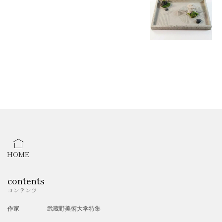
2021 年
10 月: 栃木市・蔵の街ビジネスコンテスト 優秀賞
11 月: 下野新聞に掲載、栃木放送で放送
2022 年
栃木市 FMM くらら 857 ラジオ局に 3 年連続出演
7 月: フランス開催 日本の祭典ジャパン・EXPO-NFT art にて出
展
8 月: 栃木県 SDGs 登録企業認定
9 月:第 94・95・96 回 東京ビックサイトインターナショナルギ
フトショーに出展
HOME
9 月:日本庭園・枯山水を演出し市の活性に取り組みで下野新聞
contents
に掲載
コンテンツ
9 月:高島屋立川店 3F に展示販売会実施
作家
武蔵野美術大学特集
10 月:東急百貨店渋谷本店展示会 B1 にて展示販売会を実施