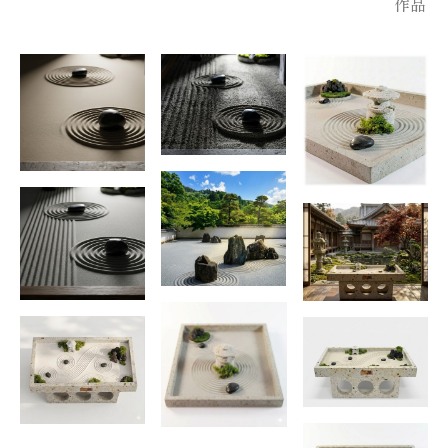
作品
加速し続ける現代社会において、作品が目指すのは「魂が帰る
べき静寂の聖域」です。枯山水が描き出す砂紋の陰影や石の佇
まいは、観る人の心を映し出す鏡でもあります。国内のみなら
ず、アジアをはじめとした海外市場への展開も見据え、手掛け
た表現の価値を明確に世界へ発信していくこと。そして、何世
代にもわたり受け継がれてきた日本の美の伝統を、未来へとつ
ないでいくことが私の使命です。一つの作品を通じて、皆様の
空間に深い静寂と、豊かな余白をお届けできることを願ってお
ります。
【受賞・認定(Awards & Recognition)】
2019 年
5 月: 第 1 回 渋谷ヒカリエ工芸アート展示会に出展