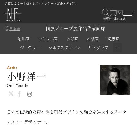
発信はここから始まるファインアートWebメディア。
個展
グループ展
作品
作家
画廊
日本語
油彩画
アクリル画
水彩画
木版画
銅版画
＋
ジークレー
シルクスクリーン
リトグラフ
Artist
小野洋一
Ono Youichi
日本の伝統的な精神性と現代デザインの融合を追求するアーテ
ィスト・デザイナー。