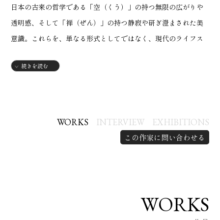
日本の古来の哲学である「空（くう）」の持つ無限の広がりや
透明感、そして「禅（ぜん）」の持つ静寂や研ぎ澄まされた美
意識。これらを、単なる形式としてではなく、現代のライフス
タイルに深く共鳴するコンテンポラリーアートとして再解釈
続きを読む
し、
作品に昇華させています。
私の作品の根幹を成すのは、厳選された日本最高峰の伝統素材
WORKS
INTERVIEW
EXHIBITIONS
です。フランク・ロイド・ライトが愛したことで知られる宇都
この作家に問い合わせる
宮の大谷石、美しい経年変化を遂げる栃木レザー、そして職人
の息吹が宿る富士金梅帆布。それぞれの素材が持つ歴史的文脈
と独特の質感を対話させるように組み上げ、唯一無二の世界観
を構築しています。
WORKS