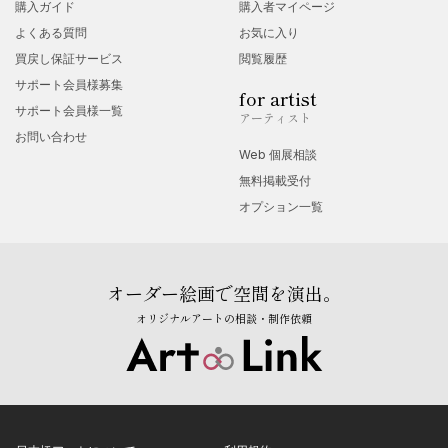
購入ガイド
購入者マイページ
2 月一般社団法人日本能率協会主催・東京ビックサイト東 4 ホ
よくある質問
お気に入り
ール・アーティスト展に受注展示
買戻し保証サービス
閲覧履歴
3 月末: 海外 ベトナム・ホーチミン ASOBI 店にて商品販売開始
サポート会員様募集
for artist
4 月: ニューヨーク プレミア NFT に出展販売会参加
サポート会員様一覧
アーティスト
お問い合わせ
2024 年
Web 個展相談
10 月:国際協商(株)と契約し、バーニーズニューヨーク・銀座店
無料掲載受付
にて展開
オプション一覧
10 月:ギークピクチャーズ株式会社と契約し【America・MGM
本社公式認定】
オーダー絵画で空間を演出。
ピンクパンサー60 周年記念 premiere コラボレーション実施。
オリジナルアートの相談・制作依頼
10 月政府登録認定旅館 強羅花壇と契約し、店頭販売開始
10 月:芸術の祭典・ニューヨーク カーネギーエントランス展示枯
山水・Bag を展示される。
11 月: 全国推奨観光土産連盟主催 NIPPON/OMIYAGE/award