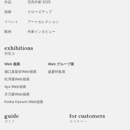
作品
完売作家 2025
10 月:経済産業新聞にものづくりとして掲載。
画廊
クローズアップ
12 月: 帝国ホテル御正月イベント・蘭の間にて展示販売。
2023 年
イベント
アートセレクション
1 月:日本橋マルゼン 年末年始特設会場にて出展
動画
作家インタビュー
1 月:センチュリー特別企画「地域を支える」で雑誌に掲載たけ
exhibitions
し軍団・ダンカンさんからインタビュー。
展覧会
1 月越境リッチデザイン Japan(株)と契約し、EC サイト(欧米中
Web 個展
Web グループ展
心 34 か国)にて販売開始
瀬口真梨奈Web個展
盛夏特集展
2023 年
松澤麗Web個展
2 月:手塚プロダクション(株)と「ブラックジャック×空禅」公式
Aya Web個展
月乃紫Web個展
認定【ブラック・ジャック】Bag・枯山水を手掛け EC サイト
Koike Kasumi Web個展
販売
guide
for customers
京都・金彩職人【NOB・MIYSKE 氏】協業で作品制作
ガイド
カスタマー
2 月三越伊勢丹北海道店にて展示販売