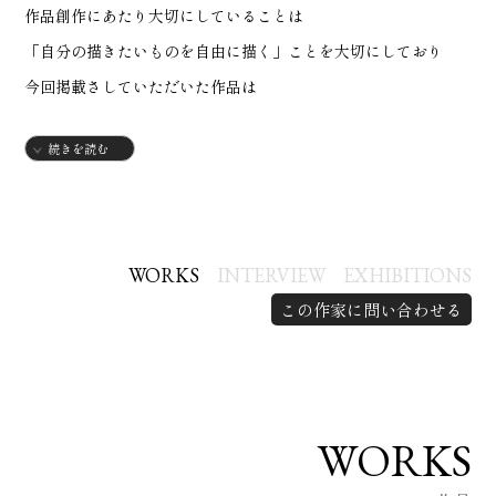
作品創作にあたり大切にしていることは
「自分の描きたいものを自由に描く」ことを大切にしており
今回掲載さしていただいた作品は
あらたな日本の美のスタイルを模索しながら創造しました
続きを読む
昨今AIが支流になりつつある世の中で
アナログの良さを最大限に活かして
これからの支流になるような作品を創造していければと
WORKS
INTERVIEW
EXHIBITIONS
日々感じています。
この作家に問い合わせる
作品を通じてより良いコミュニケーションができたらうれしい
です。
WORKS