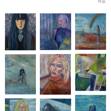
作品
【活動経歴】
2026年
RECTO VERSO GALLERY
(グループ展) 参加出展
MINERVA2026 出展
第31回 日本の美術 〜全国選抜作家展〜 出展
2025
年
第十一回アート・アズ・アート
(
芸術の祭典
in
岩手
)
出展
第五回みなとみらいでみらい展 出展
第
33
回国際平和美術展（
UNESCO
・パリ本部、東京）出展
ART INCUBATION SERIES 15
｜
JURIED OPEN CALL
（ニ
ューヨーク）準優勝 (マックスギャラリー展示)
2024
年