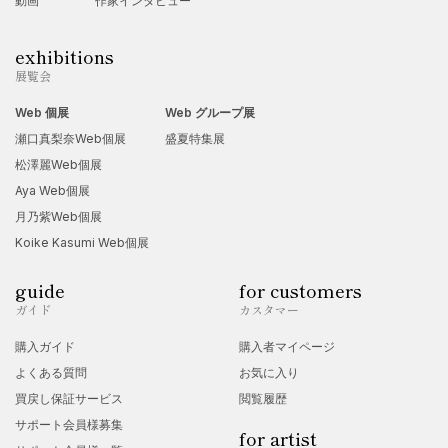
動画
作家インタビュー
2013
年
欧州美術クラブ「第
14
回日仏現代美術世展」入選
exhibitions
2013
年
展覧会
欧州美術クラブ「第
45
回スペイン美術賞展」入選
Web 個展
Web グループ展
瀬口真梨奈Web個展
盛夏特集展
松澤麗Web個展
2012
年
Aya Web個展
欧州美術クラブ「第
27
回パリ国際サロン」推薦
月乃紫Web個展
Koike Kasumi Web個展
2011
年
guide
for customers
神戸新世紀秋季展公募
神戸新聞賞受賞
ガイド
カスタマー
購入ガイド
購入者マイページ
よくある質問
お気に入り
買戻し保証サービス
閲覧履歴
サポート会員様募集
for artist