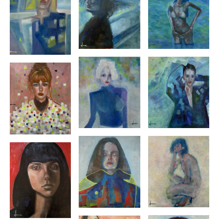
第
15
回記念「モナコ・日本芸術祭」
2024
出展
孔雀画廊（東京）「
Inner World
」展 開催
29th OASIS2024
出展
2023
年
クスナミキ・ギャラリー
kou kakihara
と「
E=art2
」開催
2022
年
宮崎県日南市
ギャラリー化みずき初個展
2016
年
宮崎市
Artspace
にて
fuse3
グループ展開催
2011
年