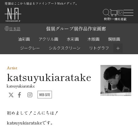
発信はここから始まるファインアートWebメディア。
個展
グループ展
作品
作家
画廊
日本語
油彩画
アクリル画
水彩画
木版画
銅版画
＋
ジークレー
シルクスクリーン
リトグラフ
Artist
katsuyukiaratake
katsuyukiaratake
初めまして！こんにちは！
katsuyukiaratakeです。