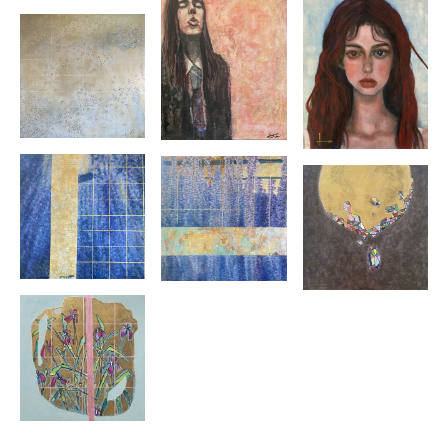
再び絵を学びにスペインへ
2009
年
絵を学びにスペイン「
CIRCULO DE BELLASARTEST
」へ
大阪神戸
STUDIO Q2
にてグループ展参加
2009
年
大阪サンダビンチ
art school
で絵を学ぶ
2008
年
24
歳で画家を目指す
1983
年
宮崎県日南市生まれ