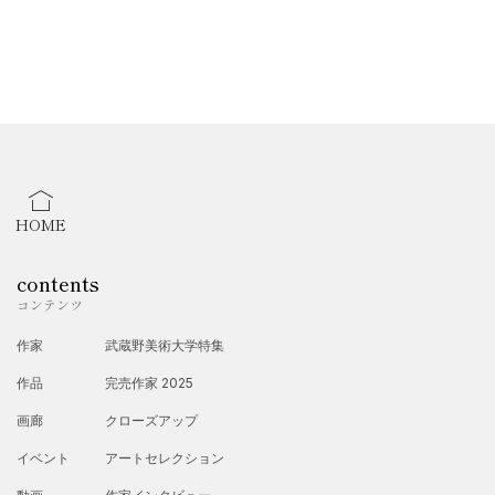
【受賞歴】
2026年
第31回 日本の美術 〜全国選抜作家展〜 大賞 受賞
2025
年
HOME
「第五回みなとみらいでみらい展」
日本現代作家名誉大賞 受
賞
contents
ART INCUBATION SERIES 15
｜
JURIED OPEN CALL
（ニ
コンテンツ
ューヨーク）準優勝
作家
武蔵野美術大学特集
作品
完売作家 2025
2024
年
画廊
クローズアップ
国際平和美術会夕員
イベント
アートセレクション